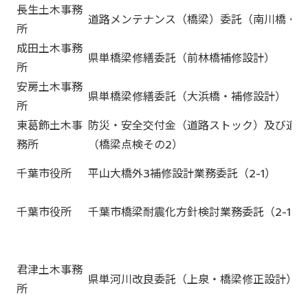
長生土木事務
道路メンテナンス（橋梁）委託（南川橋・補
所
成田土木事務
県単橋梁修繕委託（前林橋補修設計）
所
安房土木事務
県単橋梁修繕委託（大浜橋・補修設計）
所
東葛飾土木事
防災・安全交付金（道路ストック）及び道路
務所
（橋梁点検その2）
千葉市役所
平山大橋外3補修設計業務委託（2-1）
千葉市役所
千葉市橋梁耐震化方針検討業務委託（2-1）
君津土木事務
県単河川改良委託（上泉・橋梁修正設計）
所