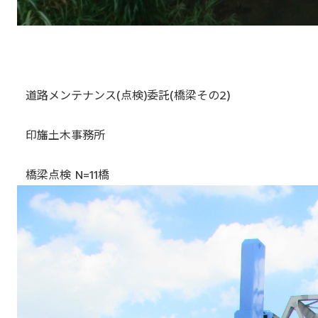
道路メンテナンス(点検)委託(橋梁その2)
印旛土木事務所
橋梁点検 N=11橋