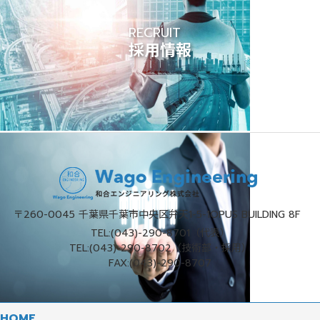
RECRUIT
採用情報
〒260-0045
千葉県千葉市中央区弁天1-5-1
OPUS BUILDING 8F
TEL:
(043)-290-8701（代表）
TEL:
(043)-290-8702（技術部・採用）
FAX:(043)-290-8707
HOME