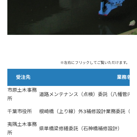
受注先
業務名
市原土木事務
道路メンテナンス（点検）委託（八幡管内県
所
千葉市役所
根崎橋（上り線）外3補修設計業務委託（3-
夷隅土木事務
県単橋梁修繕委託（石神橋補修設計）
所