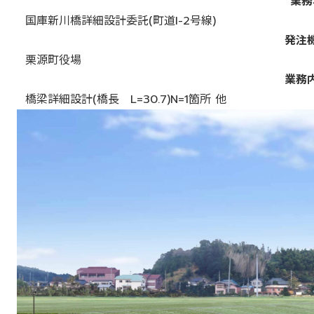
業務
国庫新川橋詳細設計委託(町道I-2号線)
発注
栗源町役場
業務
橋梁詳細設計(橋長 L=30.7)N=1箇所 他